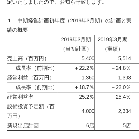
定いたしましたので、お知らせ致します。
１．中期経営計画初年度（2019年3月期）の計画と実
績の概要
2019年3月期
2019年3月期
（当初計画）
（実績）
売上高（百万円）
5,400
5,514
成長率（前期比）
＋22.2％
＋24.8％
経常利益（百万円）
1,360
1,398
成長率（前期比）
＋18.7％
＋22.0％
経常利益率
25.2％
25.4％
設備投資予定額（百
4,000
2,334
万円）
新規出店計画
6店
5店