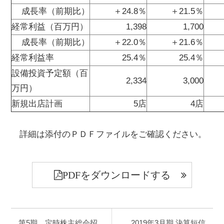
成長率（前期比）
＋24.8％
＋21.5％
経常利益（百万円）
1,398
1,700
成長率（前期比）
＋22.0％
＋21.6％
経常利益率
25.4％
25.4％
設備投資予定額（百
2,334
3,000
万円）
新規出店計画
5店
4店
詳細は添付のＰＤＦファイルをご確認ください。
PDFをダウンロードする
第5期 定時株主総会招
2019年3月期 決算短信