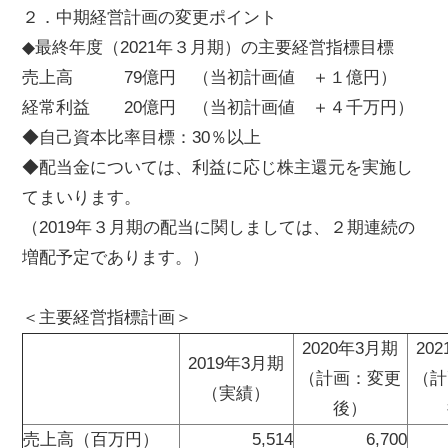
２．中期経営計画の変更ポイント
◆最終年度（2021年３月期）の主要経営指標目標
売上高 79億円 （当初計画値 ＋１億円）
経常利益 20億円 （当初計画値 ＋４千万円）
◆自己資本比率目標：30％以上
◆配当金については、利益に応じ株主還元を実施し
てまいります。
（2019年３月期の配当に関しましては、２期連続の
増配予定であります。）
＜主要経営指標計画＞
2020年3月期
20
2019年3月期
（計画：変更
（計
（実績）
後）
売上高（百万円）
5,514
6,700