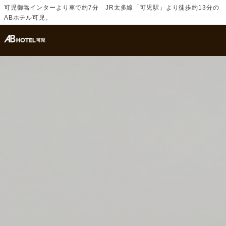
可児御嵩インターより車で約7分 JR太多線「可児駅」より徒歩約13分の
ABホテル可児。