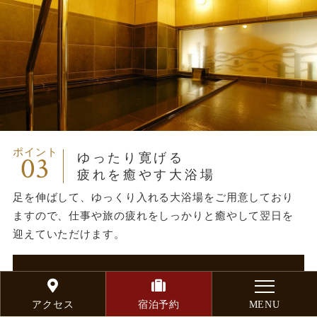
ポイント
03
ゆったり寛げる
疲れを癒やす大浴場
足を伸ばして、ゆっくり入れる大浴場をご用意しており
ますので、仕事や旅の疲れをしっかりと癒やして翌日を
迎えていただけます。
大浴場のご案内
アクセス
宿泊予約
MENU