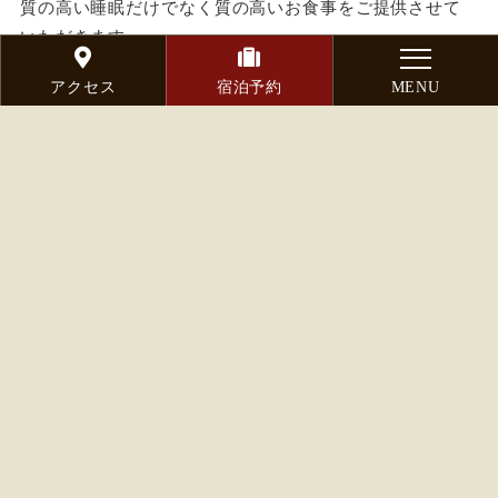
質の高い睡眠だけでなく質の高いお食事をご提供させて
いただきます。
ご連泊のお客様でも毎日お楽しみいただけるように
アクセス
宿泊予約
MENU
日替わりメニューでのご用意となりますので、是非ご利
用下さい。
お食事