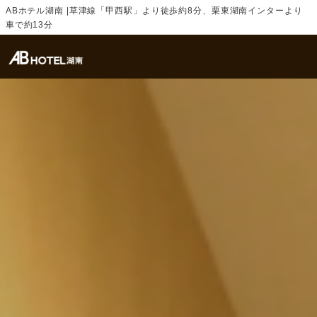
ABホテル湖南 |草津線「甲西駅」より徒歩約8分、栗東湖南インターより
車で約13分