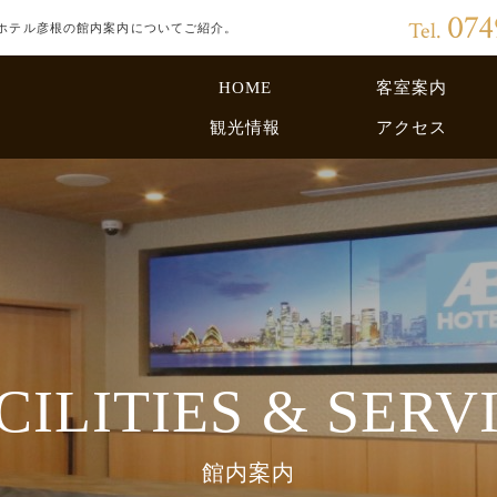
074
Tel.
ホテル彦根の館内案内についてご紹介。
HOME
客室案内
観光情報
アクセス
CILITIES & SERV
館内案内