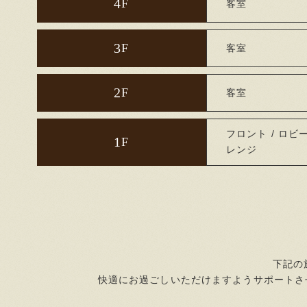
4
F
客室
3
F
客室
2
F
客室
フロント / ロビ
1
F
レンジ
下記の
快適にお過ごしいただけますようサポートさ