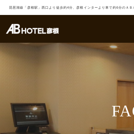
琵琶湖線「彦根駅」西口より徒歩約4分、彦根インターより車で約6分のＡＢ
FA