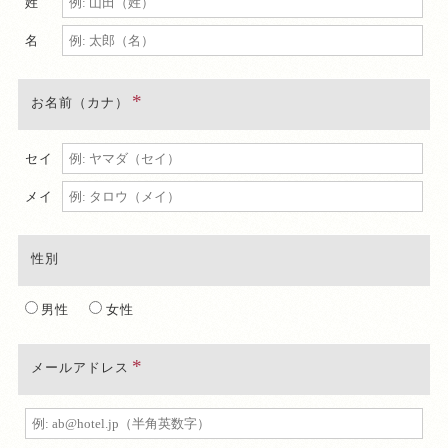
姓
名
お名前（カナ）
セイ
メイ
性別
男性
女性
メールアドレス