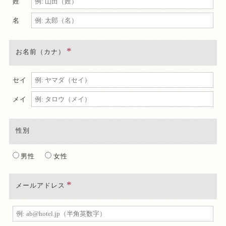
姓
名
お名前（カナ）
セイ
メイ
性別
男性
女性
メールアドレス