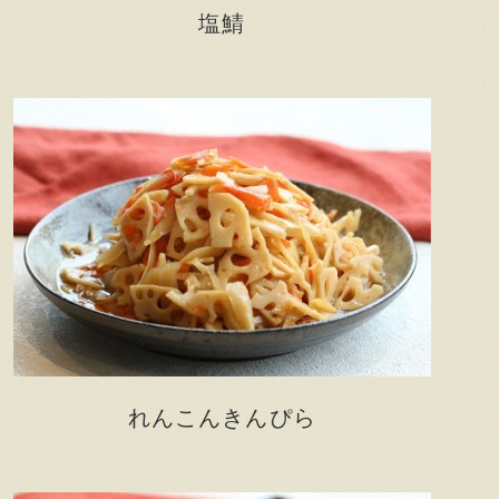
塩鯖
れんこんきんぴら