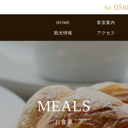
056
Tel.
HOME
客室案内
観光情報
アクセス
MEALS
お食事