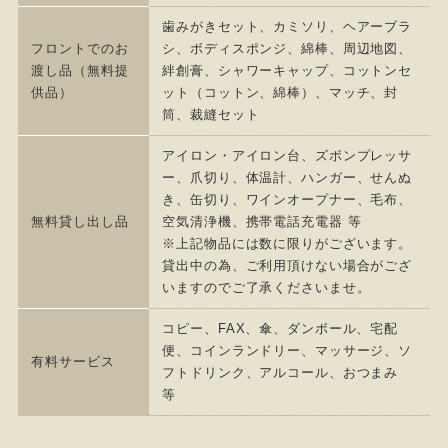
歯みがきセット、カミソリ、ヘアーブラ
フロントでのお
シ、ボディスポンジ、綿棒、周辺地図、
渡し品（無料提
絆創膏、シャワーキャップ、コットンセ
供品）
ット（コットン、綿棒）、マッチ、封
筒、裁縫セット
アイロン・アイロン台、ズボンプレッサ
ー、爪切り、体温計、ハンガー、せんぬ
き、缶切り、ワインオープナー、毛布、
無料貸し出し品
空気清浄機、携帯電話充電器 等
※上記物品には数に限りがございます。
貸出中の為、ご利用頂けない場合がござ
いますのでご了承くださいませ。
コピー、FAX、傘、ダンボール、宅配
便、コインランドリー、マッサージ、ソ
有料サービス
フトドリンク、アルコール、おつまみ
等