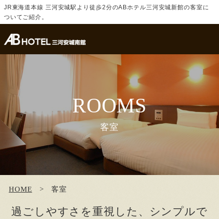
JR東海道本線 三河安城駅より徒歩2分のABホテル三河安城新館の客室に
ついてご紹介。
ROOMS
客室
HOME
客室
過ごしやすさを重視した、シンプルで