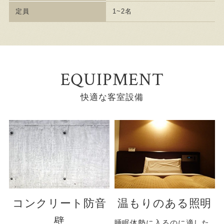
定員
1~2名
EQUIPMENT
快適な客室設備
コンクリート防音
温もりのある照明
壁
睡眠体勢に入るのに適した