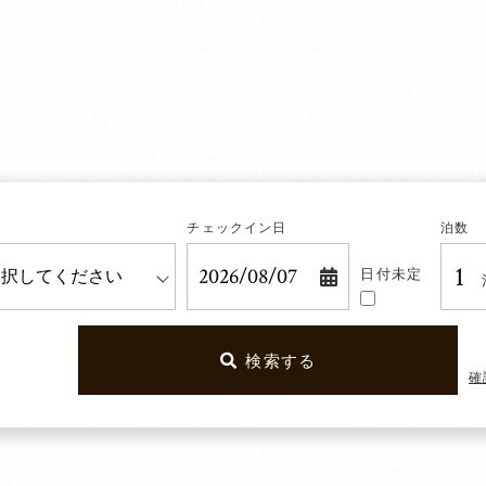
チェックイン日
泊数
日付
未定
検索する
確