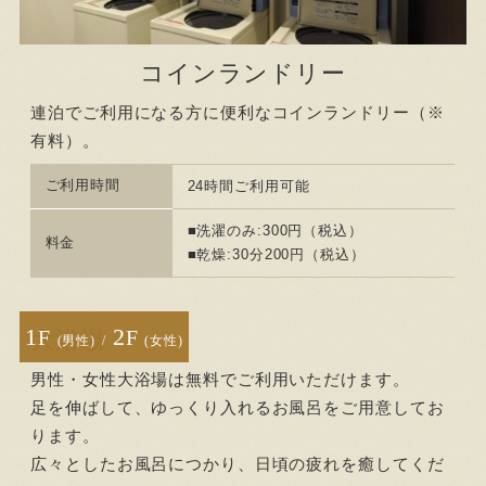
コインランドリー
連泊でご利用になる方に便利なコインランドリー（※
有料）。
ご利用時間
24時間ご利用可能
■洗濯のみ:300円（税込）
料金
■乾燥:30分200円（税込）
1
2
F
F
大浴場
(男性)
/
(女性)
男性・女性大浴場は無料でご利用いただけます。
足を伸ばして、ゆっくり入れるお風呂をご用意してお
ります。
広々としたお風呂につかり、日頃の疲れを癒してくだ