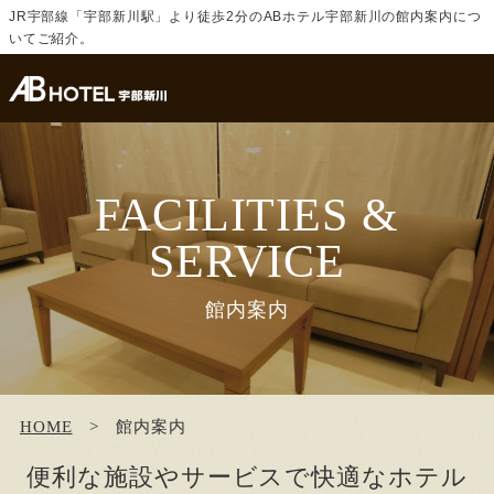
JR宇部線「宇部新川駅」より徒歩2分のABホテル宇部新川の館内案内につ
いてご紹介。
FACILITIES &
SERVICE
館内案内
HOME
館内案内
便利な施設やサービスで快適なホテル