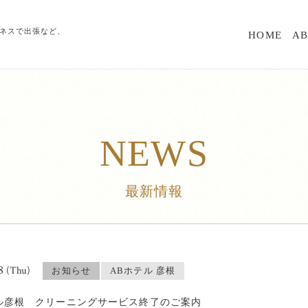
ジネスで出張など、
HOME
A
NEWS
最新情報
28
(Thu)
お知らせ
ABホテル 彦根
ル彦根 クリーニングサービス終了のご案内