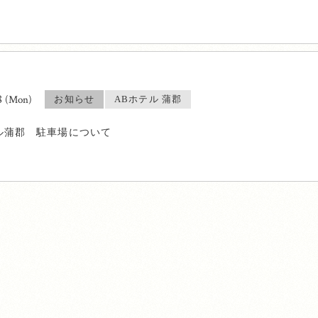
8
(Mon)
お知らせ
ABホテル 蒲郡
ル蒲郡 駐車場について