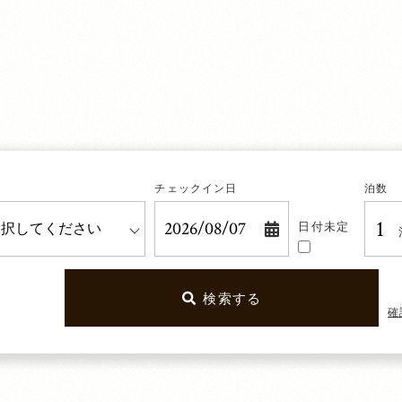
チェックイン日
泊数
日付
未定
検索する
確